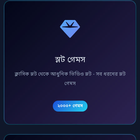
স্লট গেমস
ক্লাসিক স্লট থেকে আধুনিক ভিডিও স্লট - সব ধরনের স্লট
গেমস
২০০০+ গেমস