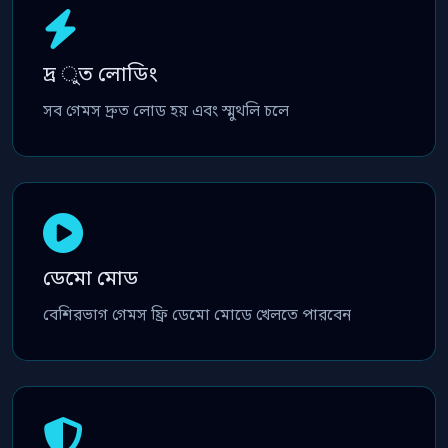
দ্র ুত লোডিং
সব গেমস দ্রুত লোড হয় এবং স্মুথলি চলে
ডেমো মোড
বেশিরভাগ গেমস ফ্রি ডেমো মোডে খেলতে পারবেন