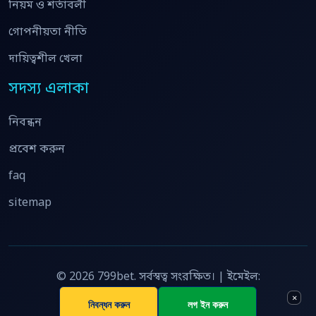
নিয়ম ও শর্তাবলী
গোপনীয়তা নীতি
দায়িত্বশীল খেলা
সদস্য এলাকা
নিবন্ধন
প্রবেশ করুন
faq
sitemap
© 2026 799bet. সর্বস্বত্ব সংরক্ষিত। | ইমেইল:
support@799bet.id
×
নিবন্ধন করুন
লগ ইন করুন