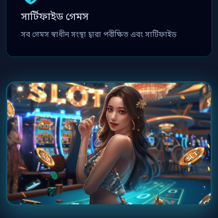
সার্টিফাইড গেমস
সব গেমস স্বাধীন সংস্থা দ্বারা পরীক্ষিত এবং সার্টিফাইড