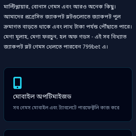
মাল্টিপ্লায়ার, বোনাস গেমস এবং আরও অনেক কিছু।
আমাদের প্রগ্রেসিভ জ্যাকপট স্লটগুলোতে জ্যাকপট পুল
ক্রমাগত বাড়তে থাকে এবং লাখ টাকা পর্যন্ত পৌঁছাতে পারে।
মেগা মুলাহ, মেগা ফরচুন, হল অফ গডস - এই সব বিখ্যাত
জ্যাকপট স্লট গেমস খেলতে পারবেন 799bet এ।
মোবাইল অপটিমাইজড
সব গেমস মোবাইল এবং ট্যাবলেটে পারফেক্টলি কাজ করে