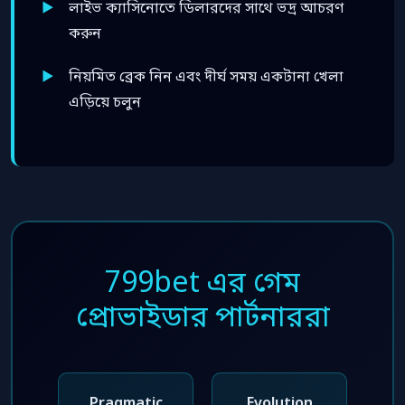
লাইভ ক্যাসিনোতে ডিলারদের সাথে ভদ্র আচরণ
করুন
নিয়মিত ব্রেক নিন এবং দীর্ঘ সময় একটানা খেলা
এড়িয়ে চলুন
799bet এর গেম
প্রোভাইডার পার্টনাররা
Pragmatic
Evolution