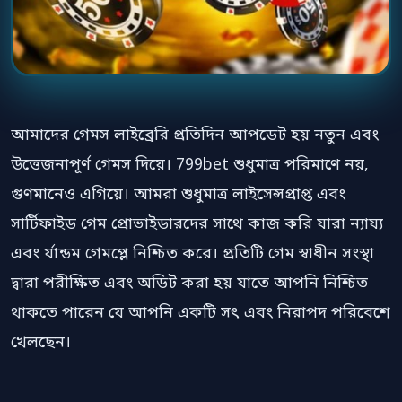
আমাদের গেমস লাইব্রেরি প্রতিদিন আপডেট হয় নতুন এবং
উত্তেজনাপূর্ণ গেমস দিয়ে। 799bet শুধুমাত্র পরিমাণে নয়,
গুণমানেও এগিয়ে। আমরা শুধুমাত্র লাইসেন্সপ্রাপ্ত এবং
সার্টিফাইড গেম প্রোভাইডারদের সাথে কাজ করি যারা ন্যায্য
এবং র্যান্ডম গেমপ্লে নিশ্চিত করে। প্রতিটি গেম স্বাধীন সংস্থা
দ্বারা পরীক্ষিত এবং অডিট করা হয় যাতে আপনি নিশ্চিত
থাকতে পারেন যে আপনি একটি সৎ এবং নিরাপদ পরিবেশে
খেলছেন।