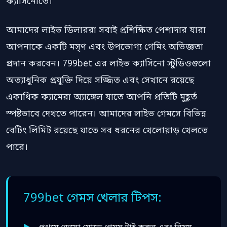
ক্যাসিনোতে।
আমাদের লাইভ ডিলাররা সবাই প্রশিক্ষিত পেশাদার যারা
আপনাকে একটি মসৃণ এবং উপভোগ্য গেমিং অভিজ্ঞতা
প্রদান করবেন। 799bet এর লাইভ ক্যাসিনো স্টুডিওগুলো
অত্যাধুনিক প্রযুক্তি দিয়ে সজ্জিত এবং সেখানে রয়েছে
একাধিক ক্যামেরা অ্যাঙ্গেল যাতে আপনি প্রতিটি মুহূর্ত
স্পষ্টভাবে দেখতে পারেন। আমাদের লাইভ গেমসে বিভিন্ন
বেটিং লিমিট রয়েছে যাতে সব ধরনের খেলোয়াড় খেলতে
পারে।
799bet গেমস খেলার টিপস: