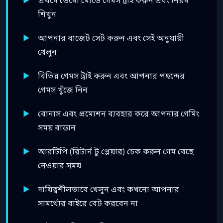
প্রথমে ডেমো মোডে গেমস ট্রাই করুন এবং নিয়ম
শিখুন
আপনার বাজেট সেট করুন এবং সেই অনুযায়ী
খেলুন
বিভিন্ন গেমস ট্রাই করুন এবং আপনার পছন্দের
গেমস খুঁজে নিন
বোনাস এবং প্রমোশন ব্যবহার করে আপনার গেমিং
সময় বাড়ান
আরটিপি (রিটার্ন টু প্লেয়ার) চেক করুন গেম বেছে
নেওয়ার সময়
দায়িত্বশীলভাবে খেলুন এবং কখনো আপনার
সামর্থ্যের বাইরে বেট করবেন না